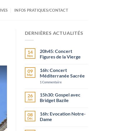
IVES
INFOS PRATIQUES/CONTACT
DERNIÈRES ACTUALITÉS
20h45: Concert
14
Nov
Figures de la Vierge
16h: Concert
09
Mar
Méditerranée Sacrée
1
Commentaire
15h30: Gospel avec
26
Jan
Bridget Bazile
16h: Evocation Notre-
08
Déc
Dame