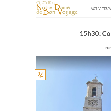
Passer
au
ACTIVITÉS/
contenu
15h30: Con
PUB
18
Fév