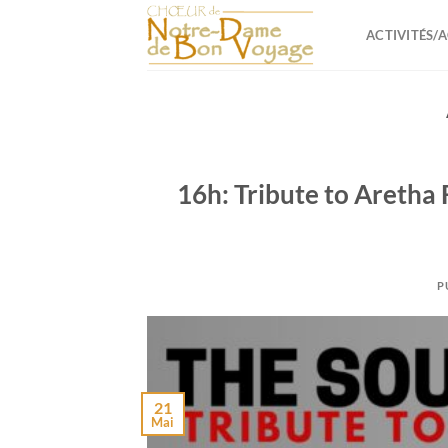
Passer
au
ACTIVITÉS/
contenu
16h: Tribute to Aretha
P
21
Mai