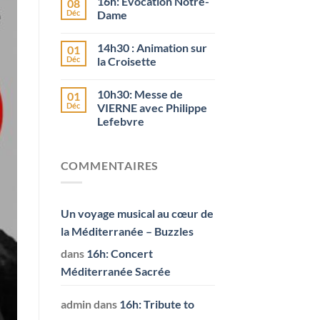
16h: Evocation Notre-
08
Déc
Dame
14h30 : Animation sur
01
Déc
la Croisette
10h30: Messe de
01
Déc
VIERNE avec Philippe
Lefebvre
COMMENTAIRES
Un voyage musical au cœur de
la Méditerranée – Buzzles
dans
16h: Concert
Méditerranée Sacrée
admin
dans
16h: Tribute to