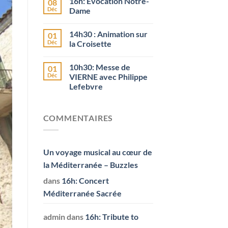
16h: Evocation Notre-
08
Déc
Dame
14h30 : Animation sur
01
Déc
la Croisette
10h30: Messe de
01
Déc
VIERNE avec Philippe
Lefebvre
COMMENTAIRES
Un voyage musical au cœur de
la Méditerranée – Buzzles
dans
16h: Concert
Méditerranée Sacrée
admin
dans
16h: Tribute to