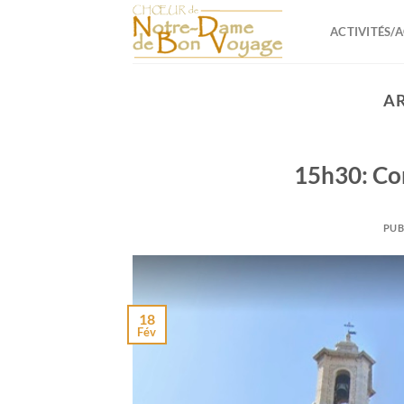
Passer
au
ACTIVITÉS/
contenu
AR
15h30: Con
PUB
18
Fév